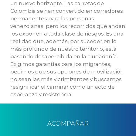
un nuevo horizonte. Las carretas de
Colombia se han convertido en corredores
permanentes para las personas
venezolanas, pero los recorridos que andan
los exponen a toda clase de riesgos. Es una
realidad que, además, por suceder en lo
más profundo de nuestro territorio, está
pasando desapercibida en la ciudadanía.
Exigimos garantías para los migrantes,
pedimos que sus opciones de movilización
no sean las más victimizantes y buscamos
resignificar el caminar como un acto de
esperanza y resistencia.
ACOMPAÑAR