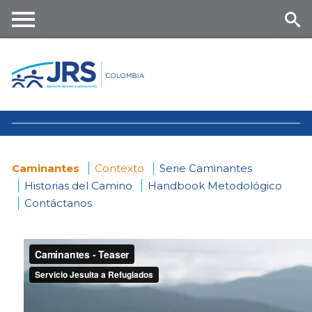
Skip
to
main
Me
Se
content
nu
ar
ch
Caminantes
Contexto
Serie Caminantes
Historias del Camino
Handbook Metodológico
You
Contáctanos
are
here