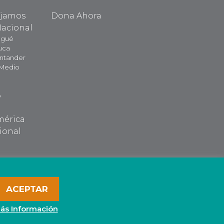
ajamos
Dona Ahora
Nacional
agué
uca
antander
 Medio
o
mérica
ional
ACEPTAR
ás Información
ticas