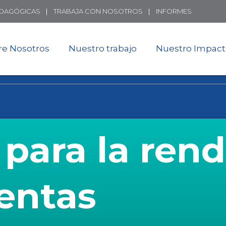
Skip
EDAGÓGICAS
TRABAJA CON NOSOTROS
INFORMES
to
main
content
re Nosotros
Nuestro trabajo
Nuestro Impac
 para la rend
entas