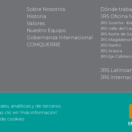
Sobre Nosotros
Dónde trab
Historia
JRS Oficina 
JRS Soacha - Ib
Valores
JRS Valle del Ca
Nuestro Equipo
JRS Norte de S
Gobernanza Internacional
JRS Magdalena
COMQUERRE
JRS Nariño
JRS Arauca
JRS Eje Cafeter
JRS Latinoa
JRS Internac
nales, analíticas y de terceros
az clic en 'más información'
a de cookies
M
ión de Datos Personales
Código de Conducta
Nuestras polí