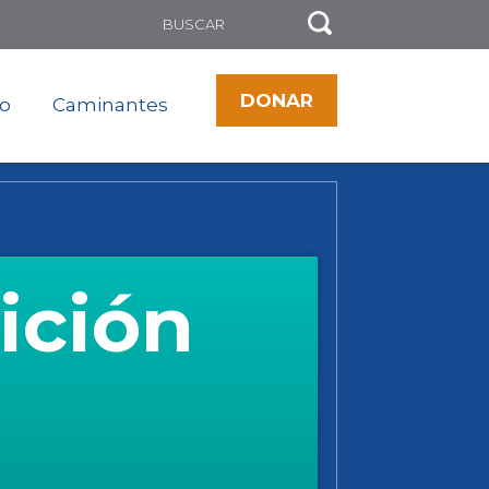
DONAR
to
Caminantes
ición