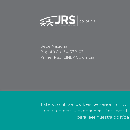
Sede Nacional
Bogotá Cra 5 # 33B-02
Primer Piso, CINEP Colombia
Este sitio utiliza cookies de sesión, funcio
para mejorar tu experiencia. Por favor, h
para leer nuestra polític
Política de Privacidad
Política de Protecc