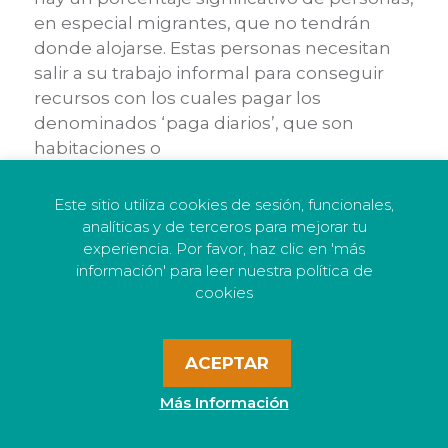
en especial migrantes, que no tendrán
donde alojarse. Estas personas necesitan
salir a su trabajo informal para conseguir
recursos con los cuales pagar los
denominados ‘paga diarios’, que son
habitaciones o
espacios dentro de una casa habilitados
para hospedar.
Este sitio utiliza cookies de sesión, funcionales,
analíticas y de terceros para mejorar tu
Esta grave situación se agudiza aún más,
experiencia. Por favor, haz clic en 'más
porque no existe la posibilidad de que se
información' para leer nuestra política de
trasladen a un albergue. En Buenaventura
cookies
no existen y las habitaciones que los
migrantes venían arrendando están
ACEPTAR
cerrando, dado que no quieren prestar más
el servicio por miedo a un contagio masivo.
Más Información
Esto ha llevado al equipo territorial del
JRS/COL a coordinarse con la Iglesia