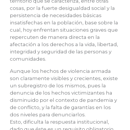
territorio que se
caracteriza, entre otras
cosas, por la fuerte desigualdad social y la
persistencia de necesidades básicas
insatisfechas en la población
,
base sobre la
cual
,
hoy enfrentan situaciones graves que
repercuten de manera directa en la
afectación a los derechos a la vida, libertad,
integridad y seguridad de las personas y
comunidades
.
Aunque los hechos de violencia a
rmada
son claramente visibles
y crecientes
,
existe
un subregistro de los mismos, pues
la
denuncia
de los hechos
v
ictimizantes
ha
disminuido por el contexto de pandemia y
de conflicto, y la falta de garantías
en los
dos niveles
para denunciarlos.
Esto
,
dificulta la res
puesta institucional,
dado que é
ste es un requisito obligatorio