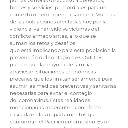
por las barreras de acceso a derechos,
bienes y servicios, primordiales para un
contexto de emergencia sanitaria.
M
uchas
de las poblaciones
afectadas
hoy por la
violencia
,
ya
han sido ya víctimas del
conflicto armado
antes
,
a lo que se
suman
los retos y desafíos
que
está
implica
ndo
para esta población la
prevención del contagio de COVID-19,
puesto que la mayoría de familias
atraviesan situaciones económicas
precarias que
lo
s limitan seriamente para
asumir las medidas preventivas y sanitarias
necesarias para evitar
el
contagio
del
coronavirus
.
Estas realidades
mencionadas repercuten con efecto
cascada en los departamentos que
conforman el Pacífico colombiano.
E
s un