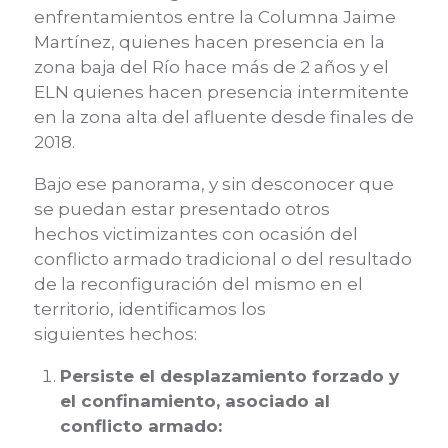
enfrentamientos
entre la
Columna Jaime
Martínez,
quienes
hace
n
presencia en la
zona
baja del Río hace más de 2 años
y
el
ELN
quienes
hace
n
presencia intermitente
en la zona alta del afluente desde finales de
2018.
Bajo ese panoram
a, y sin desconocer que
se pueda
n estar presentado otros
hechos
victimizantes
con ocasión
del
conflicto armado tradicional o del resultado
de la reconfiguración del mismo en el
territorio, identificamos los
siguientes
hechos
:
Persiste el desplazamiento forzado y
el confinamiento, asociado al
conflicto armado: