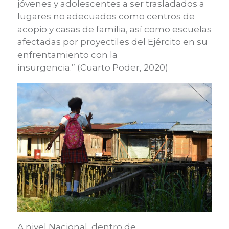
jóvenes y adolescentes a ser trasladados a
lugares no adecuados como centr
os de
acopio y casas de familia, así como
escuelas
afectadas por proyectiles del Ejército en su
enfrentamiento con la
insurgencia
.”
(Cuarto Poder, 2020)
A nivel Nacional, dentro de