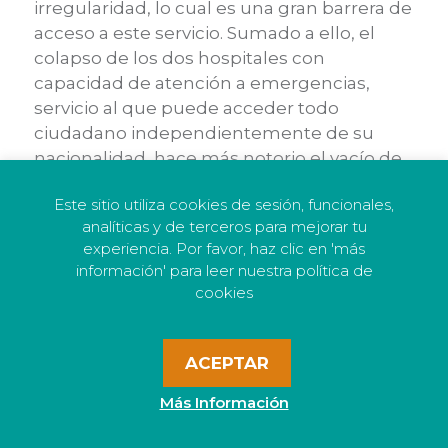
irregularidad, lo cual es una gran barrera de
acceso
a
este servicio
. Sumado a ello, el
colapso de los dos hospitales con
capacidad de atención a emergencias,
servicio al que puede acceder todo
ciudadano independientemente de su
nacionalidad, hace más notorio el vacío de
protección.
Aunado a ello, s
e han
Este sitio utiliza cookies de sesión, funcionales,
identificado casos de familias en las que
analíticas y de terceros para mejorar tu
alguno o alguna de sus
experiencia. Por favor, haz clic en 'más
miembros
tienen
enfermedades crónicas,
información' para leer nuestra política de
que requieren tratamiento, pero ha sido
cookies
difíci
l acceder o dar continuidad a lo
s
controles y medicamentos debido a la
saturación del sistema.
ACEPTAR
También se ha reconocido que, usando la
Más Información
pandemia como pretexto, a
algunos
bebés