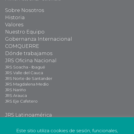
Sobre Nosotros
Historia
Valores
Nuestro Equipo
Gobernanza Internacional
COMQUERRE
Dónde trabajamos
JRS Oficina Nacional
JRS Soacha - Ibagué
JRS Valle del Cauca
JRS Norte de Santander
JRS Magdalena Medio
JRS Nariño
JRS Arauca
JRS Eje Cafetero
JRS Latinoamérica
JRS Internacional
Dona Ahora
Este sitio utiliza cookies de sesión, funcionales,