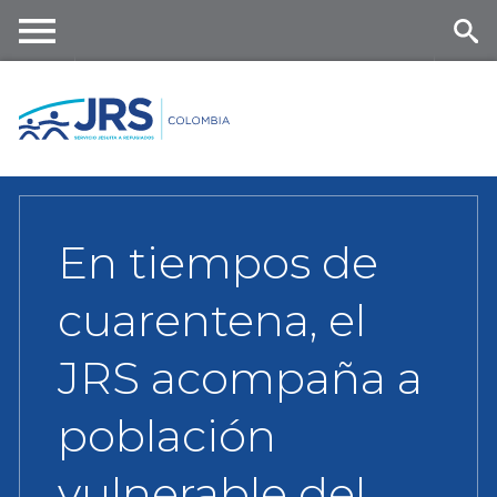
Skip
to
main
Me
Se
content
nu
ar
ch
En tiempos de
cuarentena, el
JRS acompaña a
población
vulnerable del