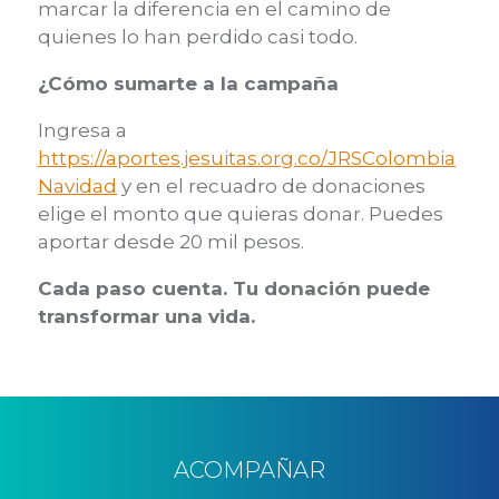
marcar la diferencia en el camino de
quienes lo han perdido casi todo.
¿Cómo sumarte a la campaña­
Ingresa a
https://aportes.jesuitas.org.co/JRSColombia
Navidad
y en el recuadro de donaciones
elige el monto que quieras donar. Puedes
aportar desde 20 mil pesos.
Cada paso cuenta. Tu donación puede
transformar una vida.
ACOMPAÑAR