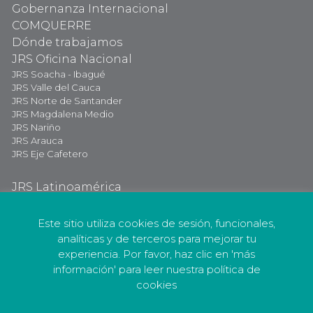
Gobernanza Internacional
COMQUERRE
Dónde trabajamos
JRS Oficina Nacional
JRS Soacha - Ibagué
JRS Valle del Cauca
JRS Norte de Santander
JRS Magdalena Medio
JRS Nariño
JRS Arauca
JRS Eje Cafetero
JRS Latinoamérica
JRS Internacional
Dona Ahora
Este sitio utiliza cookies de sesión, funcionales,
analíticas y de terceros para mejorar tu
experiencia. Por favor, haz clic en 'más
información' para leer nuestra política de
cookies
Política de Privacidad
Política de Protección de Datos