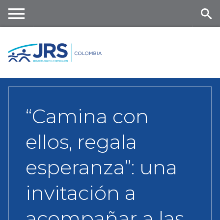
Skip
to
main
Me
Se
content
nu
ar
ch
“Camina con
ellos, regala
esperanza”: una
invitación a
acompañar a las