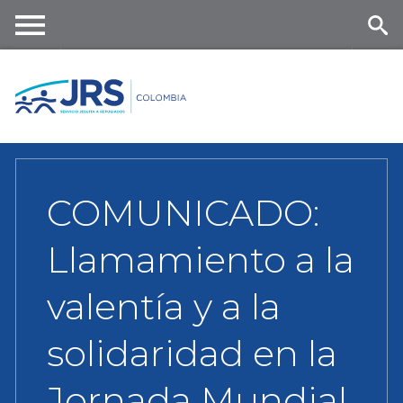
Skip
to
main
Me
Se
content
nu
ar
ch
COMUNICADO:
Llamamiento a la
valentía y a la
solidaridad en la
Jornada Mundial