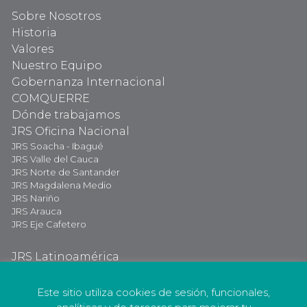
Sobre Nosotros
Historia
Valores
Nuestro Equipo
Gobernanza Internacional
COMQUERRE
Dónde trabajamos
JRS Oficina Nacional
JRS Soacha - Ibagué
JRS Valle del Cauca
JRS Norte de Santander
JRS Magdalena Medio
JRS Nariño
JRS Arauca
JRS Eje Cafetero
JRS Latinoamérica
JRS Internacional
Dona Ahora
Este sitio utiliza cookies de sesión, funcionales,