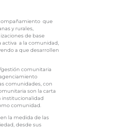
e acompañamiento que
nas y rurales,
nizaciones de base
a activa a la comunidad,
yendo a que desarrollen
n/gestión comunitaria
l agenciamiento
 las comunidades, con
comunitaria son la carta
 institucionalidad
o como comunidad.
 en la medida de las
iedad, desde sus