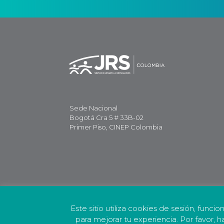
Sede Nacional
Bogotá Cra 5 # 33B-02
Primer Piso, CINEP Colombia
Este sitio utiliza cookies de sesión, funcio
para mejorar tu experiencia. Por favor, h