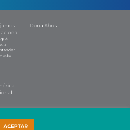
ajamos
Dona Ahora
Nacional
agué
uca
antander
 Medio
o
mérica
ional
ACEPTAR