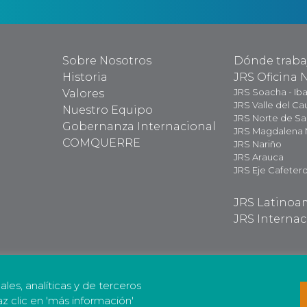
Sobre Nosotros
Dónde trab
Historia
JRS Oficina 
JRS Soacha - Ib
Valores
JRS Valle del Ca
Nuestro Equipo
JRS Norte de S
Gobernanza Internacional
JRS Magdalena
COMQUERRE
JRS Nariño
JRS Arauca
JRS Eje Cafeter
JRS Latinoa
JRS Internac
nales, analíticas y de terceros
az clic en 'más información'