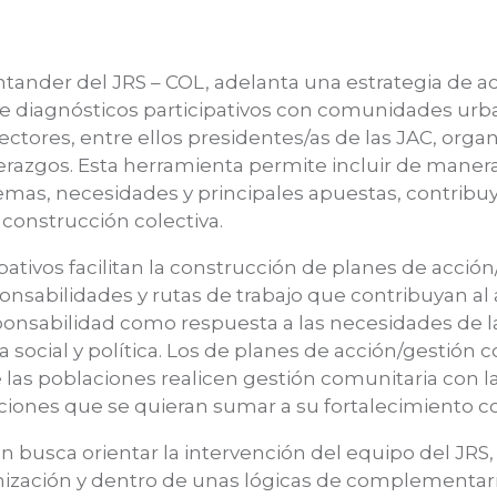
antander del JRS – COL, adelanta una estrategia d
 de diagnósticos participativos con comunidades urba
ectores, entre ellos presidentes/as de las JAC, orga
derazgos. Esta herramienta permite incluir de maner
emas, necesidades y principales apuestas, contribu
 construcción colectiva.
pativos facilitan la construcción de planes de acció
nsabilidades y rutas de trabajo que contribuyan a
sponsabilidad como respuesta a las necesidades de
a social y política. Los de planes de acción/gestión 
las poblaciones realicen gestión comunitaria con la
zaciones que se quieran sumar a su fortalecimient
n busca orientar la intervención del equipo del JRS,
nización y dentro de unas lógicas de complementar