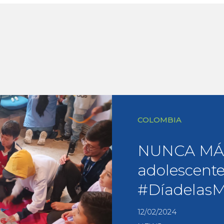
COLOMBIA
NUNCA MÁS 
adolescente
#DíadelasM
12/02/2024