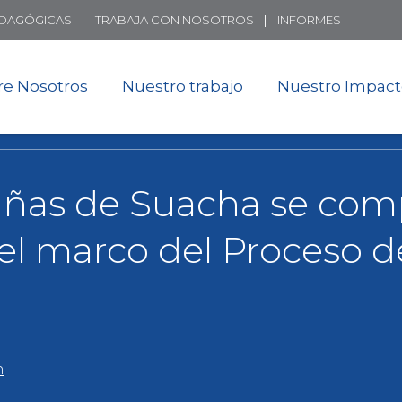
Skip
EDAGÓGICAS
TRABAJA CON NOSOTROS
INFORMES
to
main
content
re Nosotros
Nuestro trabajo
Nuestro Impac
Niñas de Suacha se co
el marco del Proceso de
n