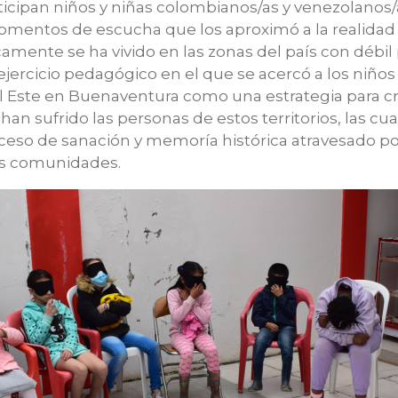
ticipan niños y niñas colombianos/as y venezolanos/
omentos de escucha que los aproximó a la realidad te
camente se ha vivido en las zonas del país con débil 
ejercicio pedagógico en el que se acercó a los niños y
l Este en Buenaventura como una estrategia para c
han sufrido las personas de estos territorios, las cua
ceso de sanación y memoría histórica atravesado p
as comunidades.