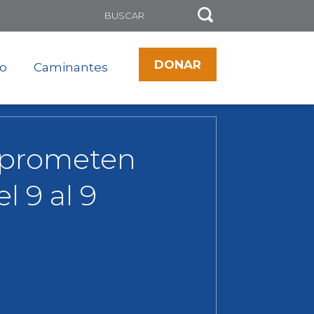
DONAR
to
Caminantes
mprometen
l 9 al 9