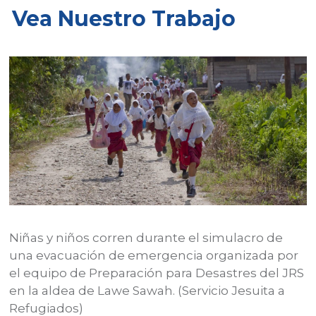
Vea Nuestro Trabajo
Niñas y niños corren durante el simulacro de
L
s
una evacuación de emergencia organizada por
m
P
el equipo de Preparación para Desastres del JRS
m
en la aldea de Lawe Sawah. (Servicio Jesuita a
e
Refugiados)
R