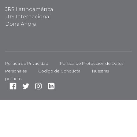
JRS Latinoamérica
JRS Internacional
Dona Ahora
Política de Privacidad
Política de Protección de Datos
Personales
Código de Conducta
Nuestras
políticas
Fa
Tw
In
Li
ce
itt
st
nk
bo
er
ag
ed
ok
ra
In
m