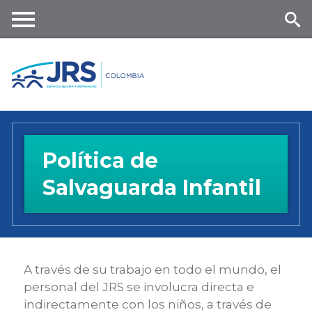
Skip
to
main
Me
Se
content
nu
ar
ch
Política de
Salvaguarda Infantil
A través de su trabajo en todo el mundo, el
personal del JRS se involucra directa e
indirectamente con los niños, a través de