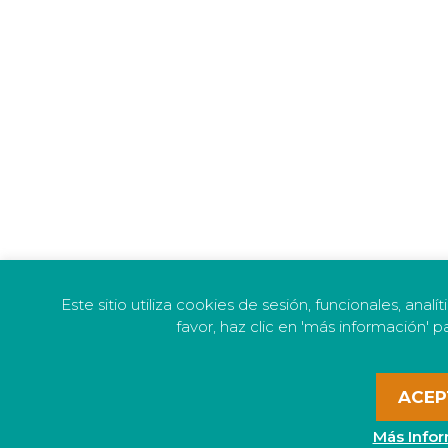
Este sitio utiliza cookies de sesión, funcionales, anal
favor, haz clic en 'más información' p
ACEP
Más Info