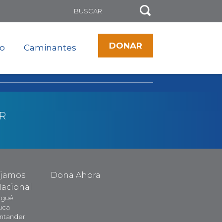
DONAR
to
Caminantes
R
ajamos
Dona Ahora
Nacional
agué
uca
antander