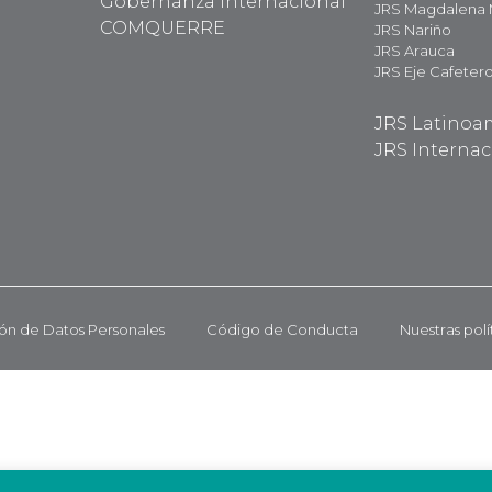
Gobernanza Internacional
JRS Magdalena
COMQUERRE
JRS Nariño
JRS Arauca
JRS Eje Cafeter
JRS Latinoa
JRS Internac
ión de Datos Personales
Código de Conducta
Nuestras polí