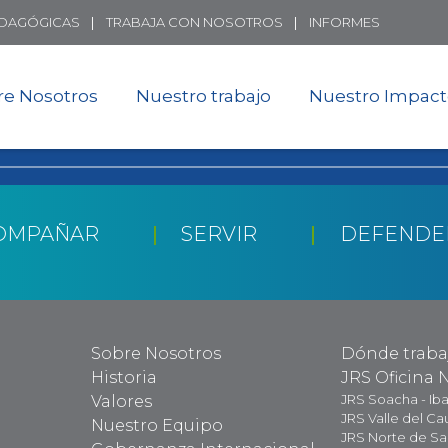
Skip
EDAGÓGICAS
TRABAJA CON NOSOTROS
INFORMES
to
main
content
re Nosotros
Nuestro trabajo
Nuestro Impac
OMPAÑAR
SERVIR
DEFENDE
Sobre Nosotros
Dónde trab
Historia
JRS Oficina 
JRS Soacha - Ib
Valores
JRS Valle del Ca
Nuestro Equipo
JRS Norte de S