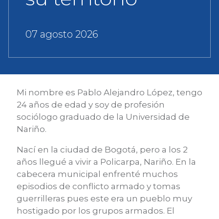
07 agosto 2026
Mi nombre es Pablo Alejandro López, tengo
24 años de edad y soy de profesión
sociólogo graduado de la Universidad de
Nariño.
Nací en la ciudad de Bogotá, pero a los 2
años llegué a vivir a Policarpa, Nariño. En la
cabecera municipal enfrenté muchos
episodios de conflicto armado y tomas
guerrilleras pues este era un pueblo muy
hostigado por los grupos armados. El