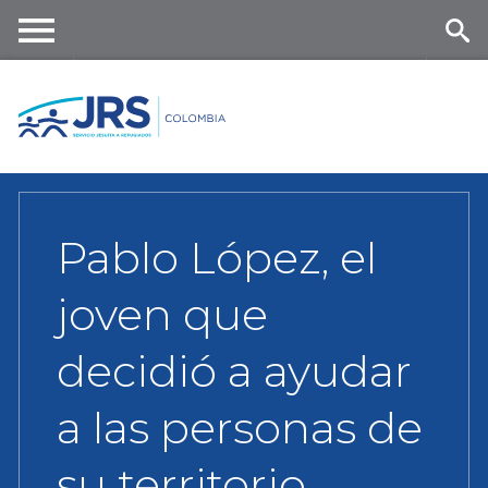
Skip
to
main
Me
Se
content
nu
ar
ch
Pablo López, el
joven que
decidió a ayudar
a las personas de
su territorio