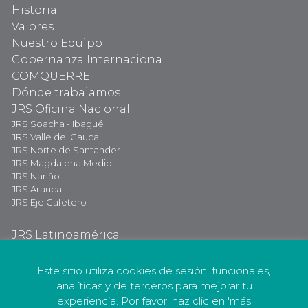
Historia
Valores
Nuestro Equipo
Gobernanza Internacional
COMQUERRE
Dónde trabajamos
JRS Oficina Nacional
JRS Soacha - Ibagué
JRS Valle del Cauca
JRS Norte de Santander
JRS Magdalena Medio
JRS Nariño
JRS Arauca
JRS Eje Cafetero
JRS Latinoamérica
JRS Internacional
Dona Ahora
Este sitio utiliza cookies de sesión, funcionales,
analíticas y de terceros para mejorar tu
experiencia. Por favor, haz clic en 'más