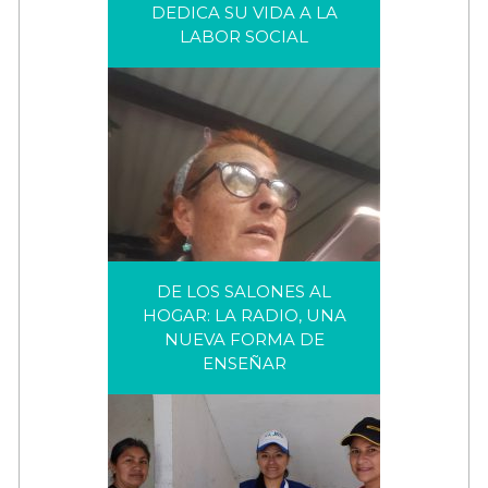
DEDICA SU VIDA A LA
ESLY JOSUÉ FERRER, EL JOVEN
LABOR SOCIAL
MIGRANTE QUE DEDICA SU
VIDA A LA LABOR SOCIAL
DE LOS SALONES AL
HOGAR: LA RADIO, UNA
NUEVA FORMA DE
DE LOS SALONES AL HOGAR: LA
ENSEÑAR
RADIO, UNA NUEVA FORMA DE
ENSEÑAR