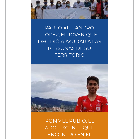
PABLO ALEJANDRO
LÓPEZ, EL JOVEN QUE
DECIDIÓ A AYUDAR A LAS
PABLO ALEJANDRO LÓPEZ, EL
PERSONAS DE SU
JOVEN QUE DECIDIÓ A
TERRITORIO
AYUDAR A LAS PERSONAS DE
SU TERRITORIO
ROMMEL RUBIO, EL
ADOLESCENTE QUE
ENCONTRÓ EN EL
ROMMEL RUBIO, EL