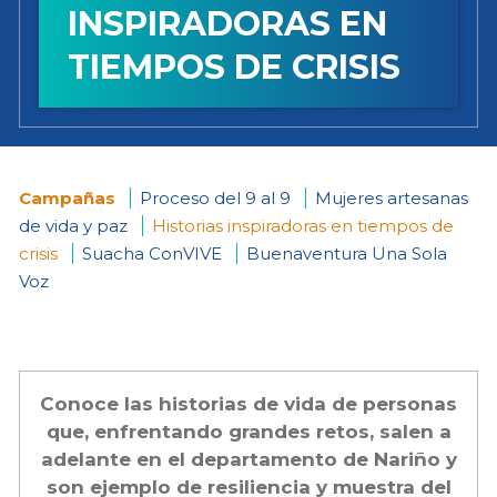
INSPIRADORAS EN
TIEMPOS DE CRISIS
Campañas
Proceso del 9 al 9
Mujeres artesanas
de vida y paz
Historias inspiradoras en tiempos de
You
crisis
Suacha ConVIVE
Buenaventura Una Sola
Voz
are
here
Conoce las historias de vida de personas
que, enfrentando grandes retos, salen a
adelante en el departamento de Nariño y
son ejemplo de resiliencia y muestra del