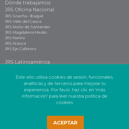
Dónde trabajamos
JRS Oficina Nacional
JRS Soacha - Ibagué
JRS Valle del Cauca
JRS Norte de Santander
JRS Magdalena Medio
JRS Nariño
JRS Arauca
JRS Eje Cafetero
JRS Latinoamérica
JRS Internacional
Dona Ahora
Este sitio utiliza cookies de sesión, funcionales,
analíticas y de terceros para mejorar tu
experiencia. Por favor, haz clic en 'más
información' para leer nuestra política de
cookies
Política de Privacidad
Política de Protección de Datos
Personales
Código de Conducta
Nuestras
ACEPTAR
políticas