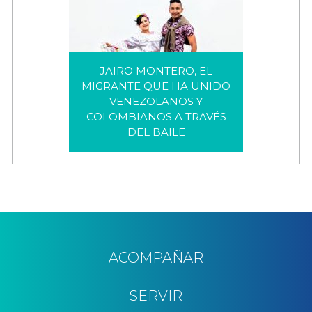
JAIRO MONTERO, EL
MIGRANTE QUE HA UNIDO
VENEZOLANOS Y
JAIRO MONTERO, EL
COLOMBIANOS A TRAVÉS
MIGRANTE QUE HA UNIDO
DEL BAILE
VENEZOLANOS Y
COLOMBIANOS A TRAVÉS DEL
BAILE
ACOMPAÑAR
SERVIR